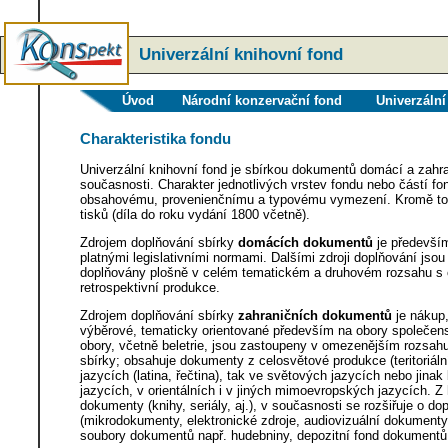
Univerzální knihovní fond
Úvod
Národní konzervační fond
Univerzální
Charakteristika fondu
Univerzální knihovní fond je sbírkou dokumentů domácí a zah
současnosti. Charakter jednotlivých vrstev fondu nebo částí 
obsahovému, provenienčnímu a typovému vymezení. Kromě toho 
tisků (díla do roku vydání 1800 včetně).
Zdrojem doplňování sbírky
domácích dokumentů
je předevš
platnými legislativními normami. Dalšími zdroji doplňování j
doplňovány plošně v celém tematickém a druhovém rozsahu s cí
retrospektivní produkce.
Zdrojem doplňování sbírky
zahraničních dokumentů
je nákup
výběrové, tematicky orientované především na obory společens
obory, včetně beletrie, jsou zastoupeny v omezenějším rozsahu.
sbírky; obsahuje dokumenty z celosvětové produkce (teritoriáln
jazycích (latina, řečtina), tak ve světových jazycích nebo ji
jazycích, v orientálních i v jiných mimoevropských jazycích. Z
dokumenty (knihy, seriály, aj.), v současnosti se rozšiřuje o 
(mikrodokumenty, elektronické zdroje, audiovizuální dokumenty a
soubory dokumentů např. hudebniny, depozitní fond dokument