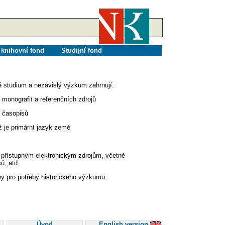
 knihovní fond
Studijní fond
ké studium a nezávislý výzkum zahrnují:
monografií a referenčních zdrojů
h časopisů
ž je primární jazyk země
 přístupným elektronickým zdrojům, včetně
ů, atd.
y pro potřeby historického výzkumu.
Úvod
English version