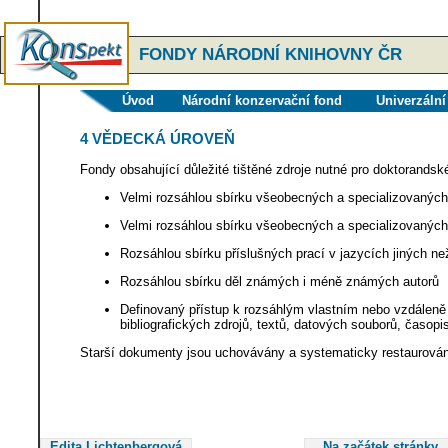
FONDY NÁRODNÍ KNIHOVNY ČR
Úvod
Národní konzervační fond
Univerzální
4 VĚDECKÁ ÚROVEŇ
Fondy obsahující důležité tištěné zdroje nutné pro doktorands
Velmi rozsáhlou sbírku všeobecných a specializovaných 
Velmi rozsáhlou sbírku všeobecných a specializovanýc
Rozsáhlou sbírku příslušných prací v jazycích jiných ne
Rozsáhlou sbírku děl známých i méně známých autorů
Definovaný přístup k rozsáhlým vlastním nebo vzdáleně
bibliografických zdrojů, textů, datových souborů, časopis
Starší dokumenty jsou uchovávány a systematicky restaurován
Edita Lichtenbergová
Na začátek stránky